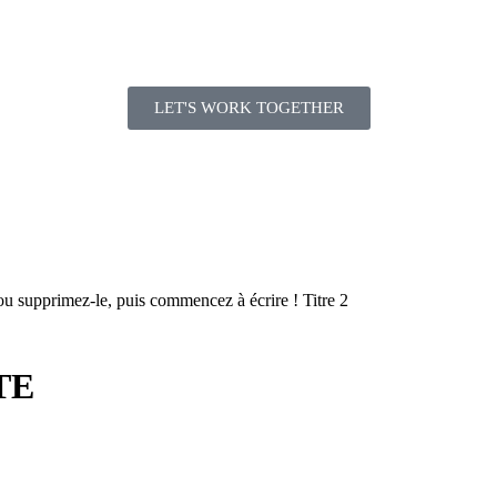
LET'S WORK TOGETHER
ou supprimez-le, puis commencez à écrire ! Titre 2
TE